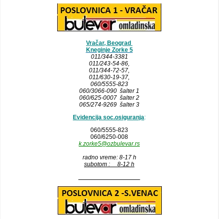
Vračar, Beograd
Kneginje Zorke 5
011/344-3381
011/243-54-86
,
011/344-72-57,
011/630-19-37,
060/5555-823
060/3066-090 šalter 1
060/625-0007 šalter 2
065/274-9269 šalter 3
Evidencija soc.osiguranja
:
060/5555-823
060/6250-008
k.zorke5@ozbulevar.rs
radno vreme: 8-17 h
subotom : 8-12 h
__________________