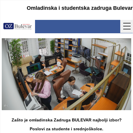
Omladinska i studentska zadruga Bulevar
Početna
Usluge
Uputstva
Cenovnik
Kontakt
Lokacija
Pristupanje
Zašto je omladinska Zadruga BULEVAR najbolji izbor?
Obrasci
Poslovi za studente i srednjoškolce.