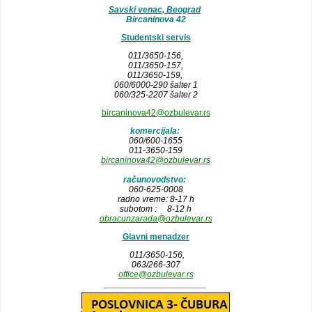
Savski venac, Beograd
Bircaninova 42
Studentski servis
011/3650-156,
011/3650-157
,
011/3650-159,
060/6000-290 šalter 1
060/325-2207 šalter 2
bircaninova42@ozbulevar.rs
komercijala:
060/600-1655
011-3650-159
bircaninova42@ozbulevar.rs
računovodstvo:
060-625-0008
radno vreme: 8-17 h
subotom : 8-12 h
obracunzarada@ozbulevar.rs
Glavni menadzer
011/3650-156,
063/266-307
office@ozbulevar.rs
_____________________