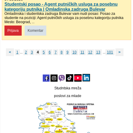
Studentski posao - Agent putničkih usluga za posebnu
kategoriju putnika | Omladinska zadruga Bulevar
Omladinska i studentska zadruga Bulevar vam nudi posao: Posao za
studente na poziciji: Agent putničkih usluga za posebnu kategoriju putnika
Mesto: Beograd, ...
Prijava
Komentar
<
1
...
2
3
4
5
6
7
8
9
10
11
12
13
...
101
>
Studntska mreža
poslovi za mlade