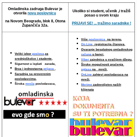
Video oglasi
Omladinska zadruga Bulevar je
Ukoliko si student, učenik ,i tražiš
otvorila
novu poslovnicu
posao u svom kraju
na Novom Beogradu, blok 8, Otona
PRIJAVI SE! ... tražimo saradnike !
Župančića 32a.
Više
poslovnica
na terenu,
On Line
registracija članova,
Ovaranje besplatnog omladinskog
Veliki izbor
poslova,
za
računa
u banci,
srednjoškolce i studente,
Viber
zajednica u svačijem džepu,
Sigurnost u isplati zarada,
Široke mogućnosti praćenja
Brza i jednostavna
prijava
,
oglasa
na mreži,
Saradnja sa proverenim
OnLine
zahtevi poslodavaca na
poslodavcima
,
mreži
,
Široka
mreža
poslodavaca,
Merimo
zadovoljstvo naših
klijenata