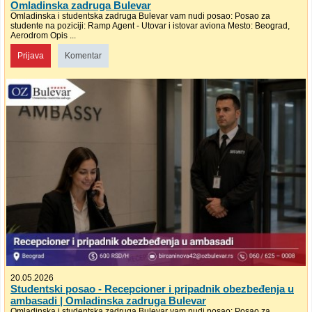
Omladinska zadruga Bulevar
Omladinska i studentska zadruga Bulevar vam nudi posao: Posao za
studente na poziciji: Ramp Agent - Utovar i istovar aviona Mesto: Beograd,
Aerodrom Opis ...
Prijava
Komentar
20.05.2026
Studentski posao - Recepcioner i pripadnik obezbeđenja u
ambasadi | Omladinska zadruga Bulevar
Omladinska i studentska zadruga Bulevar vam nudi posao: Posao za