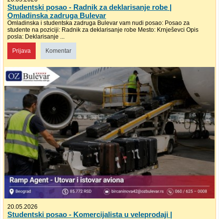
Studentski posao - Radnik za deklarisanje robe |
Omladinska zadruga Bulevar
Omladinska i studentska zadruga Bulevar vam nudi posao: Posao za
studente na poziciji: Radnik za deklarisanje robe Mesto: Krnješevci Opis
posla: Deklarisanje ...
Prijava
Komentar
20.05.2026
Studentski posao - Komercijalista u veleprodaji |