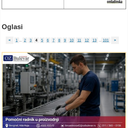
Oglasi
<
1
...
2
3
4
5
6
7
8
9
10
11
12
13
...
101
>