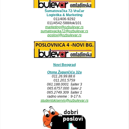
Šumatovačka 72-Vračar
Logistika & Marketing
011/406-9292
011/4542-588/lok/101
marketing@ozbulevar.rs
sumatovacka72@ozbulevar.rs
poslovi@ozbulevar.rs
______________________
Novi Beograd
Otona Župančića 32a
011.26.99.88.6
011.201.5759
061.188.0001 šalter 3
065.6757.000 šaler 2
065.2749.309 šalter 1
radno vreme : 9-17 h.
studentskiservis@ozbulevar.rs