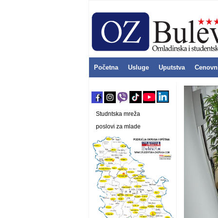
Početna
Usluge
Uputstva
Cenovn
Studntska mreža
poslovi za mlade