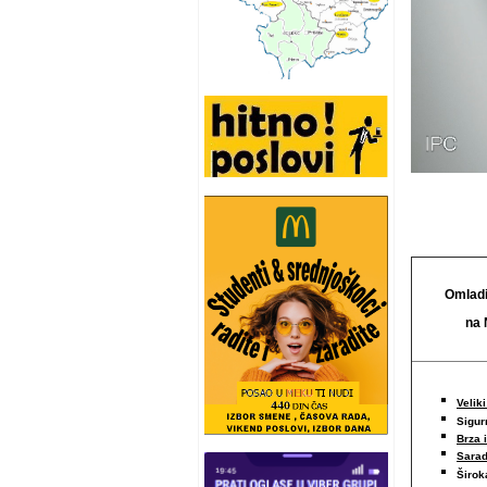
Omladi
na 
Veliki
Sigur
Brza 
Sarad
Širo