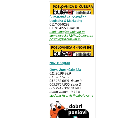
_____________________
Šumatovačka 72-Vračar
Logistika & Marketing
011/406-9292
011/4542-588/lok/101
marketing@ozbulevar.rs
sumatovacka72@ozbulevar.rs
poslovi@ozbulevar.rs
______________________
Novi Beograd
Otona Župančića 32a
011.26.99.88.6
011.201.5759
061.188.0001 šalter 3
065.6757.000 šaler 2
065.2749.309 šalter 1
radno vreme : 9-17 h.
studentskiservis@ozbulevar.rs