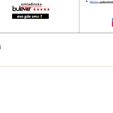
Merimo
zadovoljstv
i