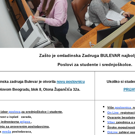
Zašto je omladinska Zadruga BULEVAR najbolj
Poslovi za studente i srednjoškolce.
nska zadruga Bulevar je otvorila
novu poslovnicu
Ukoliko si stude
Novom Beogradu, blok 8, Otona Župančića 32a.
PRIJAV
Više
poslovnica
na
 izbor
poslova,
za srednjoškolce i studente,
On Line
registraci
nost u isplati zarada,
Ovaranje besplat
i jednostavna
prijava
,
Viber
zajednica u 
nja sa proverenim poslodavcima
,
Široke mogućnost
ka
mreža
poslodavaca,
OnLine
zahtevi po