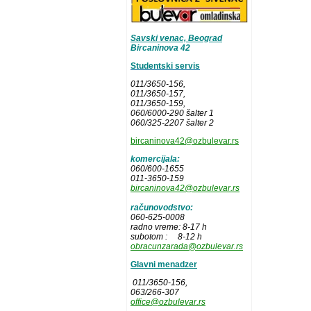
Savski venac, Beograd
Bircaninova 42
Studentski servis
011/3650-156,
011/3650-157
,
011/3650-159,
060/6000-290 šalter 1
060/325-2207 šalter 2
bircaninova42@ozbulevar.rs
komercijala:
060/600-1655
011-3650-159
bircaninova42@ozbulevar.rs
računovodstvo:
060-625-0008
radno vreme: 8-17 h
subotom : 8-12 h
obracunzarada@ozbulevar.rs
Glavni menadzer
011/3650-156,
063/266-307
office@ozbulevar.rs