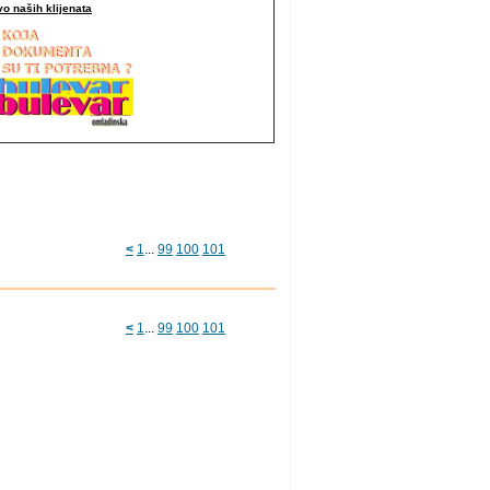
o naših klijenata
<
1
...
99
100
101
<
1
...
99
100
101