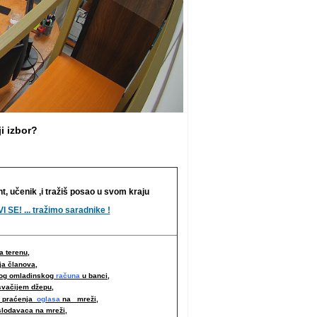
i izbor?
nt, učenik ,i tražiš posao u svom kraju
I SE! ... tražimo saradnike !
 terenu,
ja članova,
nog omladinskog
računa
u banci,
svačijem džepu,
i praćenja
oglasa
na mreži,
slodavaca na mreži
,