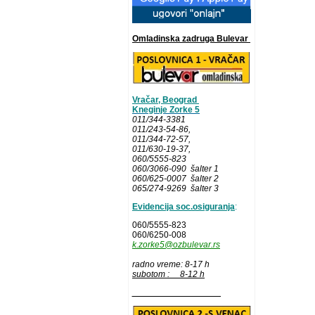
Omladinska zadruga Bulevar
Vračar, Beograd
Kneginje Zorke 5
011/344-3381
011/243-54-86
,
011/344-72-57,
011/630-19-37,
060/5555-823
060/3066-090 šalter 1
060/625-0007 šalter 2
065/274-9269 šalter 3
Evidencija soc.osiguranja
:
060/5555-823
060/6250-008
k.zorke5@ozbulevar.rs
radno vreme: 8-17 h
subotom : 8-12 h
__________________