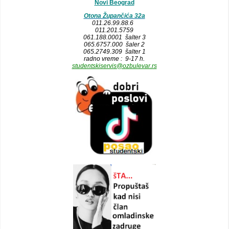
Novi Beograd
Otona Župančića 32a
011.26.99.88.6
011.201.5759
061.188.0001 šalter 3
065.6757.000 šaler 2
065.2749.309 šalter 1
radno vreme : 9-17 h.
studentskiservis@ozbulevar.rs