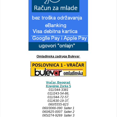
Omladinska zadruga Bulevar
Vračar, Beograd
Kneginje Zorke 5
011/344-3381
011/243-54-86
,
011/344-72-57,
011/630-19-37,
060/5555-823
060/3066-090 šalter 1
060/625-0007 šalter 2
065/274-9269 šalter 3