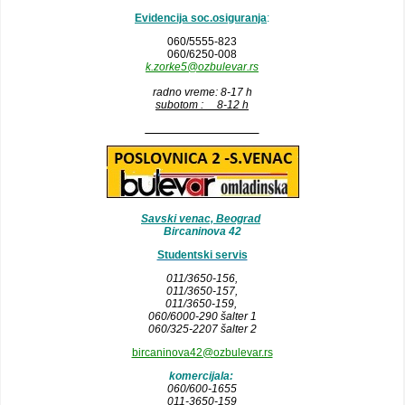
Evidencija soc.osiguranja
:
060/5555-823
060/6250-008
k.zorke5@ozbulevar.rs
radno vreme: 8-17 h
subotom : 8-12 h
__________________
Savski venac, Beograd
Bircaninova 42
Studentski servis
011/3650-156,
011/3650-157
,
011/3650-159,
060/6000-290 šalter 1
060/325-2207 šalter 2
bircaninova42@ozbulevar.rs
komercijala:
060/600-1655
011-3650-159