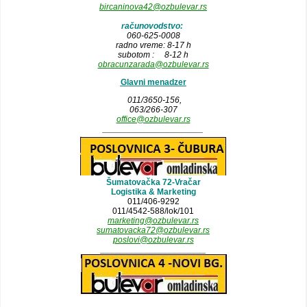
bircaninova42@ozbulevar.rs
računovodstvo:
060-625-0008
radno vreme: 8-17 h
subotom : 8-12 h
obracunzarada@ozbulevar.rs
Glavni menadzer
011/3650-156,
063/266-307
office@ozbulevar.rs
_____________________
Šumatovačka 72-Vračar
Logistika & Marketing
011/406-9292
011/4542-588/lok/101
marketing@ozbulevar.rs
sumatovacka72@ozbulevar.rs
poslovi@ozbulevar.rs
______________________