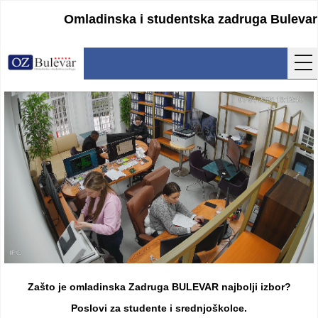
Omladinska i studentska zadruga Bulevar
Početna
Usluge
Uputstva
Cenovnik
Kontakt
Lokacija
Pristupanje
Zašto je omladinska Zadruga BULEVAR najbolji izbor?
Obrasci
Poslovi za studente i srednjoškolce.