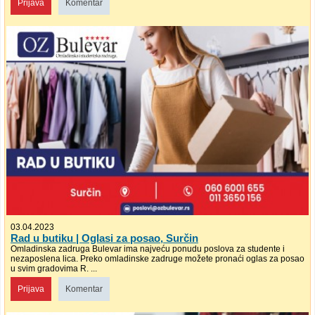
Prijava
Komentar
03.04.2023
Rad u butiku | Oglasi za posao, Surčin
Omladinska zadruga Bulevar ima najveću ponudu poslova za studente i
nezaposlena lica. Preko omladinske zadruge možete pronaći oglas za posao
u svim gradovima R. ...
Prijava
Komentar