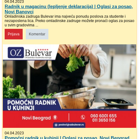
04.04.2023
Radnik u magacinu (lepljenje deklaracija) | Oglasi za posao,
Novi Banovci
Omladinska zadruga Bulevar ima najveću ponudu poslova za studente i
nezaposlena lica. Preko omladinske zadruge možete pronaći oglas za posao
u svim gradovima ...
Prijava
Komentar
04.04.2023
Pomoćni radnik u kuhinji | Oglasi za posao, Novi Beograd