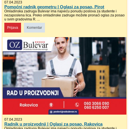
07.04.2023
Pomoćni radnik geometru | Oglasi za posao, Pirot
Omladinska zadruga Bulevar ima najveću ponudu poslova za studente i
nezaposlena lica. Preko omladinske zadruge možete pronaći oglas za posao
u svim gradovima R. ...
Prijava
Komentar
07.04.2023
Radnik u proizvodnji | Oglasi za posao, Rakovica
Omladinska zadruga Bulevar ima najveću ponudu poslova za studente i