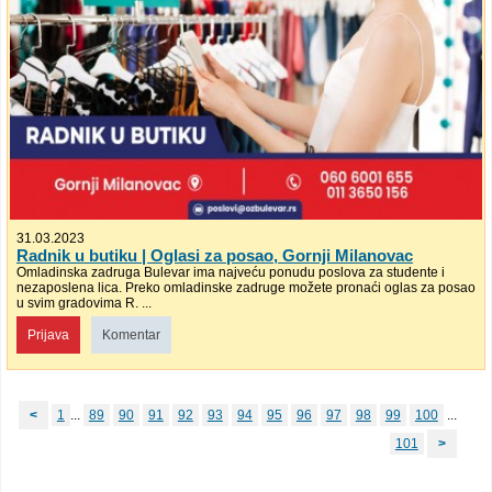
31.03.2023
Radnik u butiku | Oglasi za posao, Gornji Milanovac
Omladinska zadruga Bulevar ima najveću ponudu poslova za studente i
nezaposlena lica. Preko omladinske zadruge možete pronaći oglas za posao
u svim gradovima R. ...
Prijava
Komentar
<
1
...
89
90
91
92
93
94
95
96
97
98
99
100
...
101
>