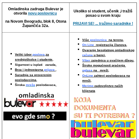
Video oglasi
Omladinska zadruga Bulevar je
Ukoliko si student, učenik ,i tražiš
otvorila
novu poslovnicu
posao u svom kraju
na Novom Beogradu, blok 8, Otona
PRIJAVI SE! ... tražimo saradnike !
Župančića 32a.
Više
poslovnica
na terenu,
On Line
registracija članova,
Ovaranje besplatnog omladinskog
Veliki izbor
poslova,
za
računa
u banci,
srednjoškolce i studente,
Viber
zajednica u svačijem džepu,
Sigurnost u isplati zarada,
Široke mogućnosti praćenja
Brza i jednostavna
prijava
,
oglasa
na mreži,
Saradnja sa proverenim
OnLine
zahtevi poslodavaca na
poslodavcima
,
mreži
,
Široka
mreža
poslodavaca,
Merimo
zadovoljstvo naših
klijenata